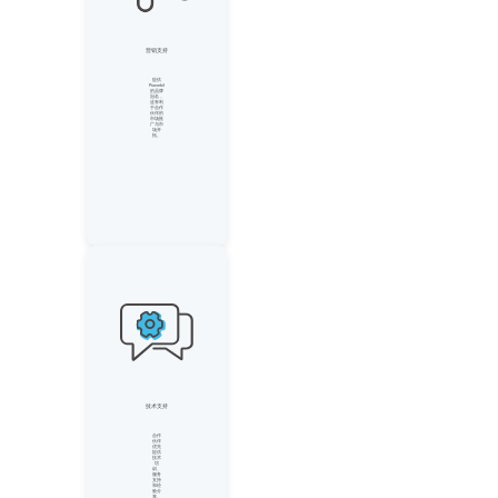
营销支持
提供
Powerbit
的品牌
冠名，
这有利
于合作
伙伴的
市场推
广与市
场开
拓。
技术支持
合作
伙伴
优先
提供
技术
培
训、
服务
支持
和经
验分
享。