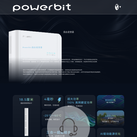
混合逆变器
Powerbit混合逆变器
本产品可以集成电池和双向V2G直流充电模块使⽤，也可单独使⽤，提⾼能源使⽤灵活性，同时超薄极简的设计，可以节省和美化安装空间。
将光伏逆变器、电能转换（PCS）和能量管理系统（EMS）深度集成。其创新设计结合⼈⼯智能，实现便捷安装、快速调试和系统⾃动诊断。
·直流⼩功率快充模块结合V2G双向逆变技术，可为新能源汽⻋提供快速充电， 实现绿⾊清洁能源的低成本应⽤。
·系统可根据充电时间、峰⾕价格和外部环境状况等进⾏预约充电，系统可根据 ⽤户⽤电习惯⾃动优化路径，从⽽节省充电成本和提⾼充电便捷性。
·在反向充电模式下，⻋辆可以在停电时为家庭电⽹提供负载供电，实现⻋和微 电⽹双向互动使⽤。
资料下载